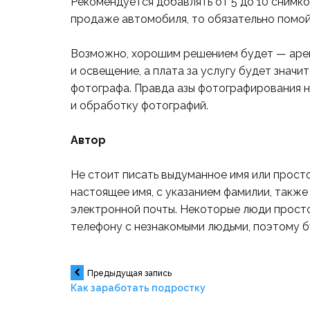
Рекомендуется добавлять от 5 до 10 снимков
продаже автомобиля, то обязательно помойте
Возможно, хорошим решением будет — арен
и освещение, а плата за услугу будет значи
фотографа. Правда азы фотографирования н
и обработку фотографий.
Автор
Не стоит писать выдуманное имя или прост
настоящее имя, с указанием фамилии, такж
электронной почты. Некоторые люди просто
телефону с незнакомыми людьми, поэтому б
Навигация
Предыдущая запись
Как заработать подростку
по