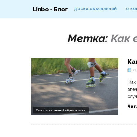
Linbo - Блог
ДОСКА ОБЪЯВЛЕНИЙ
О КО
Метка:
Как 
Ка
21
Как 
впеч
случ
Чит
Спорт и активный образ жизни